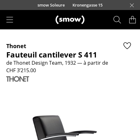
Accéder directement au contenu
smow Soleure
Kronengasse 15
Produits
Thonet
Sièges
Fauteuil cantilever S 411
Chaises de cuisine & salle à manger
de Thonet Design Team, 1932
— à partir de
CHF 3’215.00
Canapés
Fauteuils
Fauteuils lounge
Chaises
Chaises cantilever
Chaises et Tabourets de bar