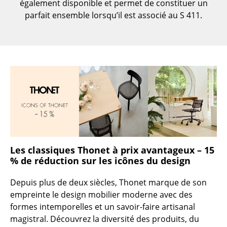
également disponible et permet de constituer un
Petits rangements
parfait ensemble lorsqu’il est associé au S 411.
Pièces détachées
... voir tous les rangements
Luminaires
Suspensions & Plafonniers
Lampes de table
Lampes de bureau
Les classiques Thonet à prix avantageux – 15
Lampadaires et Liseuses
% de réduction sur les icônes du design
Lampes de sol
Depuis plus de deux siècles, Thonet marque de son
empreinte le design mobilier moderne avec des
Appliques murales
formes intemporelles et un savoir-faire artisanal
Luminaires d’extérieur
magistral. Découvrez la diversité des produits, du