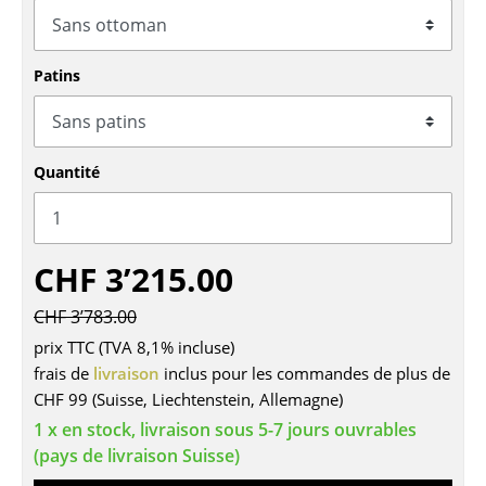
Tables
Tables de repas
Patins
Tables d’appoint
Tables basses
Quantité
Bureaux & Secrétaires
Secrétaires & Tables PC
CHF 3’215.00
Tables de conférence et Pupitres
CHF 3’783.00
Tables hautes & Pupitres
prix TTC (TVA 8,1% incluse)
frais de
livraison
inclus pour les commandes de plus de
Tables enfants
CHF 99 (Suisse, Liechtenstein, Allemagne)
Table de jardin
1 x en stock, livraison sous 5-7 jours ouvrables
(pays de livraison Suisse)
Chariots & Dessertes