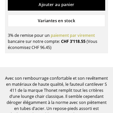
Ajouter au panier
Pièces détachées
... voir toutes les tables
Variantes en stock
Rangements
3% de remise pour un
paiement par virement
Étagères & Armoires
bancaire sur notre compte:
CHF 3’118.55
(Vous
Bibliothèques
économisez
CHF 96.45
)
Étagères murales
Buffets & Commodes
Meubles TV
Avec son rembourrage confortable et son revêtement
en matériaux de haute qualité, le fauteuil cantilever S
Caissons roulants et Meubles d’appoint
411 de la marque Thonet remplit tout les critères
d’une lounge chair classique. Il semble cependant
Meubles de bar
déroger élégamment à la norme avec son piètement
Garde-robes
en tubes d’acier. Un repose-pieds assorti est