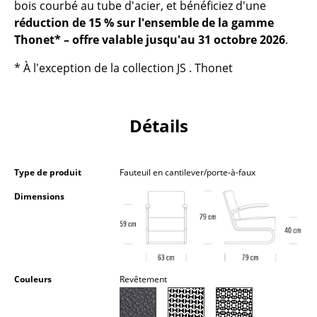
bois courbé au tube d'acier, et bénéficiez d'une
Lampes sans fil
réduction de 15 % sur l'ensemble de la gamme
Thonet* – offre valable jusqu'au 31 octobre 2026
.
... voir tous les luminaires
* À l'exception de la collection JS . Thonet
Lits
Lits doubles
Détails
Lits simples
Lits empilables
Type de produit
Fauteuil en cantilever/porte-à-faux
Lits enfants
Dimensions
Tables de chevet et Accessoires de lit
... voir tous les lits
Accessoires
Couleurs
Revêtement
Horloges