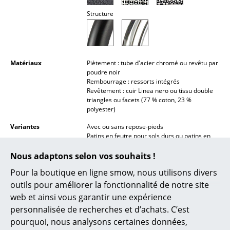
Miroirs
Structure
Figurines & Miniatures
Vases
Matériaux
Piètement : tube d'acier chromé ou revêtu par
poudre noir
Plateaux
Rembourrage : ressorts intégrés
Revêtement : cuir Linea nero ou tissu double
Accessoires de bureau
triangles ou facets (77 % coton, 23 %
polyester)
Boîtes de rangement
Variantes
Avec ou sans repose-pieds
Patins en feutre pour sols durs ou patins en
Couvertures
plastique pour moquettes disponibles sur
demande
Nous adaptons selon vos souhaits !
Coussins
Pour la boutique en ligne smow, nous utilisons divers
Entretien
Veuillez cliquer sur l'image afin de consulter
Tapis
ou de télécharger les informations détaillées
outils pour améliorer la fonctionnalité de notre site
(env. 4,8 MB).
web et ainsi vous garantir une expérience
Rideaux
personnalisée de recherches et d’achats. C’est
... voir tous les accessoires
pourquoi, nous analysons certaines données,