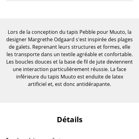
Pièces détachées
... voir toutes les tables
Lors de la conception du tapis Pebble pour Muuto, la
Rangements
designer Margrethe Odgaard s'est inspirée des plages
Étagères & Armoires
de galets. Reprenant leurs structures et formes, elle
les transporte dans un textile agréable et confortable.
Bibliothèques
Les boucles douces et la base de fil de jute deviennent
une interaction particulièrement réussie. La face
Étagères murales
inférieure du tapis Muuto est enduite de latex
Buffets & Commodes
artificiel et, est donc antidérapante.
Meubles TV
Caissons roulants et Meubles d’appoint
Détails
Meubles de bar
Garde-robes