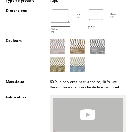
Type de produit
Tapis
Petits rangements
Dimensions
Pièces détachées
... voir tous les rangements
Couleurs
Luminaires
Suspensions & Plafonniers
Lampes de table
Lampes de bureau
Matériaux
60 % laine vierge néerlandaise, 40 % jute
Revers: toile avec couche de latex artificiel
Lampadaires et Liseuses
Fabrication
Lampes de sol
Appliques murales
Luminaires d’extérieur