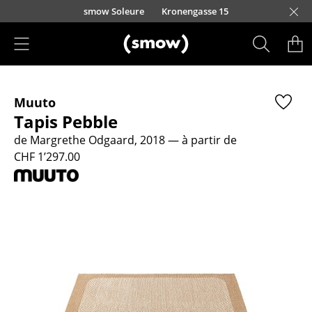
Accéder directement au contenu
smow Soleure
Kronengasse 15
Produits
Muuto
Sièges
Tapis Pebble
Chaises de cuisine & salle à manger
de Margrethe Odgaard, 2018
— à partir de
CHF 1’297.00
Canapés
Fauteuils
Fauteuils lounge
Chaises
Chaises cantilever
Chaises et Tabourets de bar