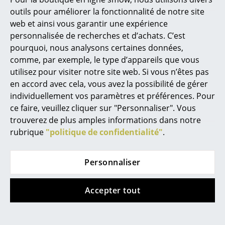
MB).
outils pour améliorer la fonctionnalité de notre site
Miroirs
web et ainsi vous garantir une expérience
Figurines & Miniatures
personnalisée de recherches et d’achats. C’est
pourquoi, nous analysons certaines données,
Vases
comme, par exemple, le type d’appareils que vous
utilisez pour visiter notre site web. Si vous n’êtes pas
Plateaux
en accord avec cela, vous avez la possibilité de gérer
Accessoires de bureau
individuellement vos paramètres et préférences. Pour
ce faire, veuillez cliquer sur "Personnaliser". Vous
Boîtes de rangement
Présentation produit
trouverez de plus amples informations dans notre
rubrique
"politique de confidentialité"
.
Couvertures
Coussins
Personnaliser
Tapis
Plus d’inspiration?
Accepter tout
Rideaux
Voici un lien vidéo YouTube, dont le
contenu est intéressant et pertinent à
... voir tous les accessoires
votre recherche. Cependant, vous avez