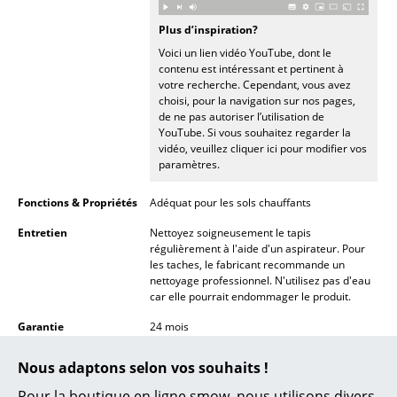
Lampes sans fil
Plus d’inspiration?
... voir tous les luminaires
Voici un lien vidéo YouTube, dont le
contenu est intéressant et pertinent à
votre recherche. Cependant, vous avez
Lits
choisi, pour la navigation sur nos pages,
de ne pas autoriser l’utilisation de
Lits doubles
YouTube. Si vous souhaitez regarder la
vidéo, veuillez cliquer ici pour modifier vos
Lits simples
paramètres.
Lits empilables
Fonctions & Propriétés
Adéquat pour les sols chauffants
Entretien
Nettoyez soigneusement le tapis
Lits enfants
régulièrement à l'aide d'un aspirateur. Pour
les taches, le fabricant recommande un
Tables de chevet et Accessoires de lit
nettoyage professionnel. N'utilisez pas d'eau
car elle pourrait endommager le produit.
... voir tous les lits
Garantie
24 mois
Muuto offre en outre une garantie de 3 ans
Accessoires
Nous adaptons selon vos souhaits !
Données & Détails
Veuillez cliquer sur l’image afin d’obtenir les
Horloges
produit
informations détaillées du produit (env. 0,3
Pour la boutique en ligne smow, nous utilisons divers