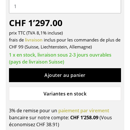
Tables
Tables de repas
CHF 1’297.00
Tables d’appoint
prix TTC (TVA 8,1% incluse)
frais de
livraison
inclus pour les commandes de plus de
Tables basses
CHF 99 (Suisse, Liechtenstein, Allemagne)
Bureaux & Secrétaires
1 x en stock, livraison sous 2-3 jours ouvrables
(pays de livraison Suisse)
Secrétaires & Tables PC
Ajouter au panier
Tables de conférence et Pupitres
Tables hautes & Pupitres
Variantes en stock
Tables enfants
3% de remise pour un
paiement par virement
Table de jardin
bancaire sur notre compte:
CHF 1’258.09
(Vous
Chariots & Dessertes
économisez
CHF 38.91
)