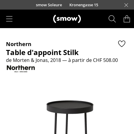
Accéder directement au contenu
smow Soleure
Kronengasse 15
Produits
Northern
Sièges
Table d'appoint Stilk
Chaises de cuisine & salle à manger
de Morten & Jonas, 2018
— à partir de CHF 508.00
Canapés
Fauteuils
Fauteuils lounge
Chaises
Chaises cantilever
Chaises et Tabourets de bar