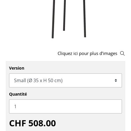
Tabourets
Bancs & Chaises longues
Poufs poires
Chaises de jardin
Cliquez ici pour plus d’images
Chaises enfants
Chaises à bascule
Version
Chaises de bureau
Chaises de conférence
Quantité
Fauteuils de direction
Pièces détachées
CHF 508.00
... voir tous les sièges