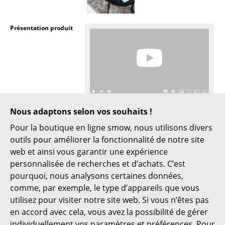
Lampes sans fil
Présentation produit
... voir tous les luminaires
Lits
Lits doubles
Lits simples
Plus d’inspiration?
Nous adaptons selon vos souhaits !
Lits empilables
Voici un lien vidéo YouTube, dont le
contenu est intéressant et pertinent à
Pour la boutique en ligne smow, nous utilisons divers
Lits enfants
votre recherche. Cependant, vous avez
outils pour améliorer la fonctionnalité de notre site
choisi, pour la navigation sur nos pages,
web et ainsi vous garantir une expérience
Tables de chevet et Accessoires de lit
de ne pas autoriser l’utilisation de
YouTube. Si vous souhaitez regarder la
personnalisée de recherches et d’achats. C’est
vidéo, veuillez cliquer ici pour modifier vos
... voir tous les lits
pourquoi, nous analysons certaines données,
paramètres.
comme, par exemple, le type d’appareils que vous
Accessoires
utilisez pour visiter notre site web. Si vous n’êtes pas
en accord avec cela, vous avez la possibilité de gérer
Horloges
individuellement vos paramètres et préférences. Pour