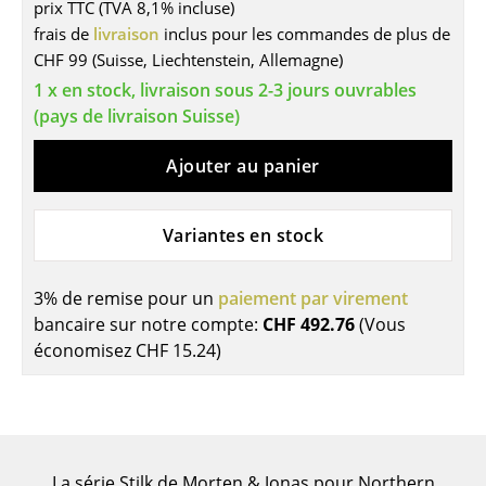
prix TTC (TVA 8,1% incluse)
Tables
frais de
livraison
inclus pour les commandes de plus de
CHF 99 (Suisse, Liechtenstein, Allemagne)
Tables de repas
1 x en stock, livraison sous 2-3 jours ouvrables
(pays de livraison Suisse)
Tables d’appoint
Tables basses
Ajouter au panier
Bureaux & Secrétaires
Variantes en stock
Secrétaires & Tables PC
Tables de conférence et Pupitres
3% de remise pour un
paiement par virement
bancaire sur notre compte:
CHF 492.76
(Vous
Tables hautes & Pupitres
économisez
CHF 15.24
)
Tables enfants
Table de jardin
Chariots & Dessertes
La série Stilk de Morten & Jonas pour Northern