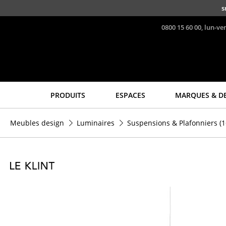
Accéder directement au contenu
s
0800 15 60 00, lun-ve
PRODUITS
ESPACES
MARQUES & D
Sièges
Tables
Meubles design
Luminaires
Suspensions & Plafonniers
(1
Chaises de cuisine & salle
Tables de repas
à manger
Tables d’appoint
Canapés
Tables basses
Fauteuils
Bureaux & Secrétaires
Fauteuils lounge
Secrétaires & Tables PC
Chaises
Tables de conférence et
Chaises cantilever
Pupitres