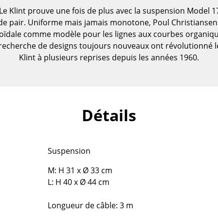
Le Klint prouve une fois de plus avec la suspension Model 
de pair. Uniforme mais jamais monotone, Poul Christiansen f
soïdale comme modèle pour les lignes aux courbes organiqu
a recherche de designs toujours nouveaux ont révolutionné l
Klint à plusieurs reprises depuis les années 1960.
Détails
Suspension
Maison
M: H 31 x Ø 33 cm
L: H 40 x Ø 44 cm
Salon et Salle de séjour
Cuisine & Salle à manger
Longueur de câble: 3 m
Chambre à coucher