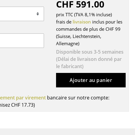
CHF 591.00
r
prix TTC (TVA 8,1% incluse)
ires
frais de
livraison
inclus pour les
commandes de plus de CHF 99
(Suisse, Liechtenstein,
Allemagne)
Disponible sous 3-5 semaines
(Délai de livraison donné par
le fabricant)
Ajouter au panier
iement par virement
bancaire sur notre compte:
misez
CHF 17.73
)