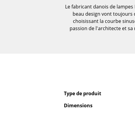
Le fabricant danois de lampes 
Figurines & Miniatures
beau design vont toujours 
Vases
choisissant la courbe sinu
Plateaux
passion de l'architecte et s
Accessoires de bureau
Boîtes de rangement
Couvertures
Coussins
Tapis
Rideaux
... voir tous les
accessoires
Type de produit
Dimensions