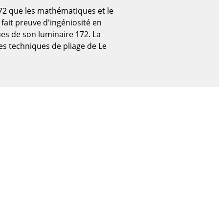
172 que les mathématiques et le
ait preuve d'ingéniosité en
es de son luminaire 172. La
es techniques de pliage de Le
Bureau
Poste de travail
Bureau de direction
Salles de réunion