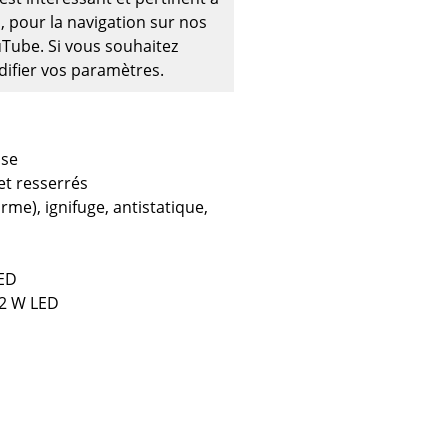
e
, pour la navigation sur nos
ouTube. Si vous souhaitez
odifier vos paramètres.
ec
use
et resserrés
rme), ignifuge, antistatique,
design
LED
12 W LED