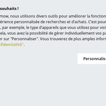
informations détaillées (env. 0,9 MB).
Univers de couleurs
souhaits !
L’original
mow, nous utilisons divers outils pour améliorer la fonction
Idées cadeaux
périence personnalisée de recherches et d’achats. C’est po
ar exemple, le type d’appareils que vous utilisez pour visit
L
ela, vous avez la possibilité de gérer individuellement vos 
À
quer sur "Personnaliser". Vous trouverez de plus amples inf
s
fidentialité"
.
Re
Tr
Personnalis
N
in d’oeil
Me
Si nécessaire, les abat-jours en matière plast
un chiffon doux, légèrement humide et de l'eau
es
corrosifs ou de nettoyants abrasifs.
Type de protection IP20
Catégorie de protection II