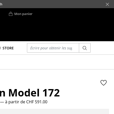
ch
Mon panier
Saisir un critère
STORE
Lits
Lits doubles
Lits simples
Lits empilables
n Model 172
Lits enfants
ses
Tables de chevet et
Accessoires de lit
— à partir de CHF 591.00
... voir tous les lits