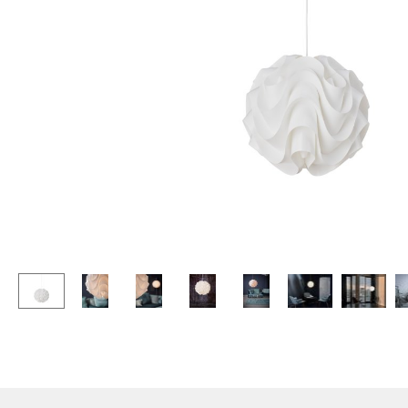
Chaises et Tabourets de
Tables hautes & Pupitres
bar
Tables enfants
Tabourets
Table de jardin
Bancs & Chaises longues
Chariots & Dessertes
Poufs poires
Pièces détachées
Chaises de jardin
... voir toutes les tables
Chaises enfants
Chaises à bascule
Chaises de bureau
Chaises de conférence
Fauteuils de direction
Pièces détachées
... voir tous les sièges
Accessoires
Horloges
Miroirs