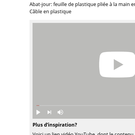
Chambre enfant
Abat-jour: feuille de plastique pliée à la main e
Bureau
Câble en plastique
Entrée & Couloir
Salle de Bain
Cellier & Buanderie
Jardin & Balcon
Marques
Designers
Artemide
Alvar Aalto
Cassina
Arne Jacobsen
Fritz Hansen
Charles & Ray Eames
HAY
Eero Saarinen
Knoll International
Egon Eiermann
Louis Poulsen
Eileen Gray
Muuto
Jean Prouvé
Plus d’inspiration?
Nils Holger Moormann
Le Corbusier
Voici un lien vidéo YouTube, dont le contenu 