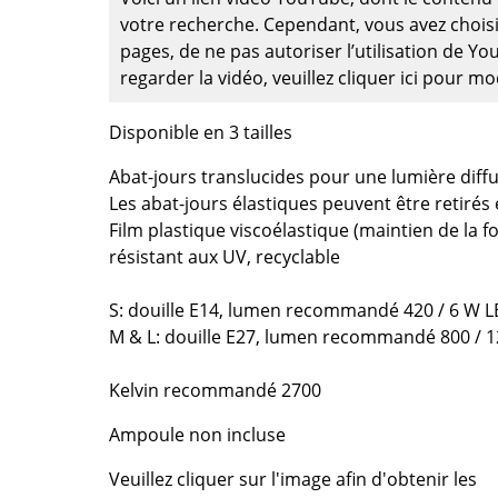
Richard Lampert
Ludwig Mies van der Roh
votre recherche. Cependant, vous avez choisi
Thonet
Marcel Breuer
pages, de ne pas autoriser l’utilisation de Y
USM Haller
Philippe Starck
regarder la vidéo, veuillez cliquer ici pour m
Vitra
Ronan & Erwan Bouroull
... toutes les marques A-Z
... tous les designers A-Z
Disponible en 3 tailles
Abat-jours translucides pour une lumière diff
Nouveauté smow
Les abat-jours élastiques peuvent être retirés 
Inspiration
Film plastique viscoélastique (maintien de la fo
Éditions spéciales
résistant aux UV, recyclable
Classiques du design
Les femmes dans le 
S: douille E14, lumen recommandé 420 / 6 W 
Design Bauhaus
M & L: douille E27, lumen recommandé 800 / 
Design Mid-Century
Kelvin recommandé 2700
Design scandinave
Design italien
Ampoule non incluse
Design durable
Veuillez cliquer sur l'image afin d'obtenir les
Matériaux naturels