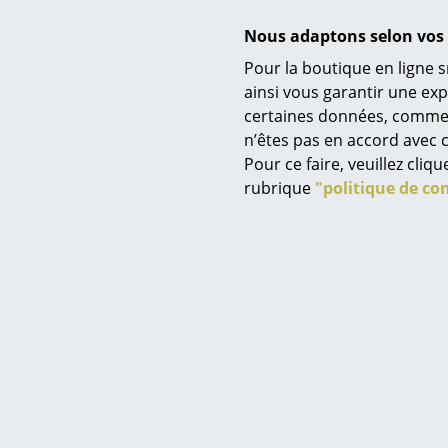
Nous adaptons selon vos 
Pour la boutique en ligne s
ainsi vous garantir une ex
certaines données, comme, p
Service
n’êtes pas en accord avec c
Contact
Pour ce faire, veuillez cli
Paiement
rubrique
"politique de con
Livraison
FAQ
Retours & échanges
Vos avantages en un cl
Entretien
CGV
Protection des donné
Certificats
Saisir un critère