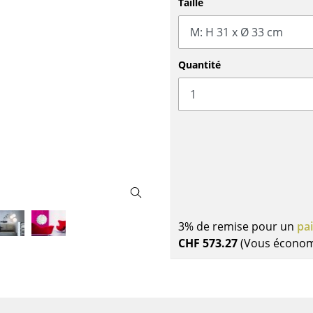
Taille
Meubles de bar
Luminaires d’extérieu
Garde-robes
Lampes sans fil
Petits rangements
... voir tous les lumina
Pièces détachées
Quantité
... voir tous les rangements
Configurateur USM Haller
3% de remise pour un
pa
CHF 573.27
(Vous écono