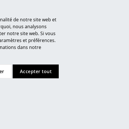
nalité de notre site web et
urquoi, nous analysons
er notre site web. Si vous
’entreprise
paramètres et préférences.
 propos de nous
ormations dans notre
mow sur place
joignez l’équipe smow
availler chez smow
er
Accepter tout
ewsletter
ntions légales
ique peuvent être nettoyés avec
 tiède. N'utilisez pas d'agents