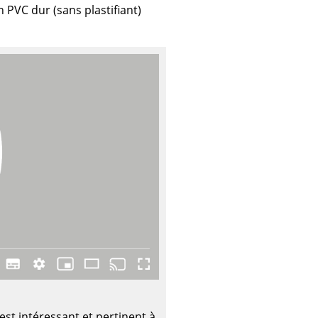
Accueil & Réception
n PVC dur (sans plastifiant)
Cantines & Espaces communs
Solutions par branche
Travailler en sécurité
L’original
est intéressant et pertinent à