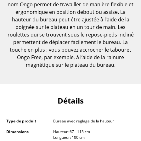
nom Ongo permet de travailler de manière flexible et
Pièces détachées
ergonomique en position debout ou assise. La
... voir toutes les tables
hauteur du bureau peut être ajustée à l’aide de la
poignée sur le plateau en un tour de main. Les
Rangements
roulettes qui se trouvent sous le repose-pieds incliné
permettent de déplacer facilement le bureau. La
Étagères & Armoires
touche en plus : vous pouvez accrocher le tabouret
Ongo Free, par exemple, à l’aide de la rainure
Bibliothèques
magnétique sur le plateau du bureau.
Étagères murales
Buffets & Commodes
Meubles TV
Détails
Caissons roulants et Meubles d’appoint
Meubles de bar
Type de produit
Bureau avec réglage de la hauteur
Dimensions
Hauteur: 67 - 113 cm
Garde-robes
Longueur: 100 cm