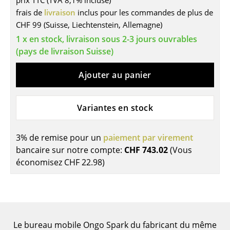
prix TTC (TVA 8,1% incluse)
frais de
livraison
inclus pour les commandes de plus de
Tables
CHF 99 (Suisse, Liechtenstein, Allemagne)
Tables de repas
1 x en stock, livraison sous 2-3 jours ouvrables
(pays de livraison Suisse)
Tables d’appoint
Ajouter au panier
Tables basses
Bureaux & Secrétaires
Variantes en stock
Secrétaires & Tables PC
Tables de conférence et Pupitres
3% de remise pour un
paiement par virement
bancaire sur notre compte:
CHF 743.02
(Vous
Tables hautes & Pupitres
économisez
CHF 22.98
)
Tables enfants
Table de jardin
Chariots & Dessertes
Le bureau mobile Ongo Spark du fabricant du même