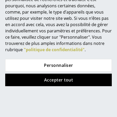
Le fabricant Ongo offre également une
pourquoi, nous analysons certaines données,
Miroirs
garantie de 3 ans sur le produit
comme, par exemple, le type d’appareils que vous
Données & Détails
Veuillez cliquer sur l'image afin d'obtenir les
Figurines & Miniatures
utilisez pour visiter notre site web. Si vous n’êtes pas
produit
informations détaillées du produit (env. 1,7
en accord avec cela, vous avez la possibilité de gérer
MB) / (version en allemand).
Vases
individuellement vos paramètres et préférences. Pour
ce faire, veuillez cliquer sur "Personnaliser". Vous
Plateaux
trouverez de plus amples informations dans notre
Accessoires de bureau
rubrique
"politique de confidentialité"
.
Boîtes de rangement
Personnaliser
Couvertures
Accepter tout
Coussins
Tapis
Rideaux
Coups de coeur
... voir tous les accessoires