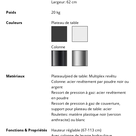
Largeur: 62 cm
Petits rangements
Poids
20 kg
Pièces détachées
Couleurs
Plateau de table
... voir tous les rangements
Luminaires
Colonne
Suspensions & Plafonniers
Lampes de table
Matériaux
Plateau/pied de table: Multiplex revêtu
Lampes de bureau
Colonne: acier revêtement par poudre noir ou
argent
Lampadaires et Liseuses
Ressort de pression à gaz: acier revêtement
en poudre
Ressort de pression à gaz de couverture,
Lampes de sol
support pour plateau de table: acier
Roulettes: matière plastique noir (version
Appliques murales
anthracite) ou blanc
Luminaires d’extérieur
Fonctions & Propriétés
Hauteur réglable (67-113 cm)
Avec colonne de levage hydraulique