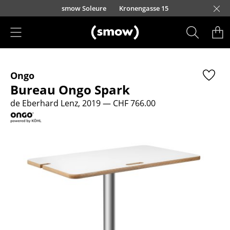
Accéder directement au contenu
smow Soleure
Kronengasse 15
Produits
Ongo
Sièges
Bureau Ongo Spark
Chaises de cuisine & salle à manger
de Eberhard Lenz, 2019
— CHF 766.00
Canapés
Fauteuils
Fauteuils lounge
Chaises
Chaises cantilever
Chaises et Tabourets de bar