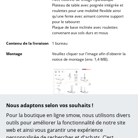
Lampes sans fil
Plateau de table avec poignée intégrée et
roulettes pour une mobilité flexible ainsi
qu'une fente avec aimant comme support
... voir tous les luminaires
pour le tabouret
Plaque de base inclinée avec roulettes
Lits
convenant aux sols durs et mous
Contenu de la livraison
1 bureau
Lits doubles
Montage
Veuillez cliquer sur l'image afin d'obtenir la
Lits simples
notice de montage (env. 1,4 MB).
Lits empilables
Lits enfants
Tables de chevet et Accessoires de lit
Entretien
La surface peut être essuyée avec un chiffon
Nous adaptons selon vos souhaits !
... voir tous les lits
doux. Si nécessaire, utilisez de l'eau tiède
Pour la boutique en ligne smow, nous utilisons divers
avec une petite quantité de détergent pour
vaisselle et essuyez.
Accessoires
outils pour améliorer la fonctionnalité de notre site
web et ainsi vous garantir une expérience
Garantie
24 mois
Horloges
personnalisée de recherches et d’achats. C’est