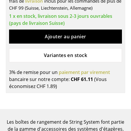
frais de
livraison
inclus pour les commandes de plus de
Tables
CHF 99 (Suisse, Liechtenstein, Allemagne)
1 x en stock, livraison sous 2-3 jours ouvrables
Tables de repas
(pays de livraison Suisse)
Tables d’appoint
Ajouter au panier
Tables basses
Bureaux & Secrétaires
Variantes en stock
Secrétaires & Tables PC
3% de remise pour un
paiement par virement
Tables de conférence et Pupitres
bancaire sur notre compte:
CHF 61.11
(Vous
économisez
CHF 1.89
)
Tables hautes & Pupitres
Tables enfants
Table de jardin
Les boîtes de rangement de String System font partie
Chariots & Dessertes
de la gamme d'accessoires des systèmes d'étagères.