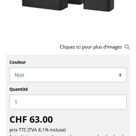
Tabourets
Bancs & Chaises longues
Poufs poires
Chaises de jardin
Cliquez ici pour plus d’images
Chaises enfants
Couleur
Chaises à bascule
Chaises de bureau
Quantité
Chaises de conférence
Fauteuils de direction
CHF 63.00
Pièces détachées
... voir tous les sièges
prix TTC (TVA 8,1% incluse)