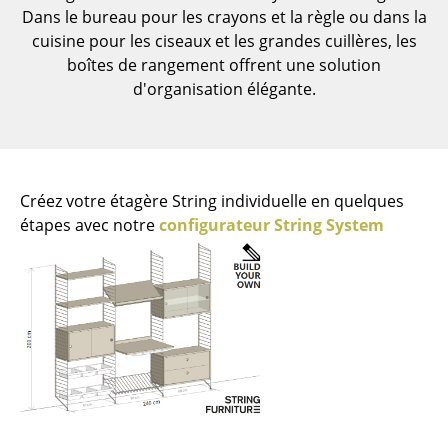
Dans le bureau pour les crayons et la règle ou dans la
Pièces détachées
cuisine pour les ciseaux et les grandes cuillères, les
... voir toutes les tables
boîtes de rangement offrent une solution
d'organisation élégante.
Rangements
Étagères & Armoires
Bibliothèques
Créez votre étagère String individuelle en quelques
étapes avec notre
configurateur String System
Étagères murales
Buffets & Commodes
Meubles TV
Caissons roulants et Meubles d’appoint
Meubles de bar
Garde-robes