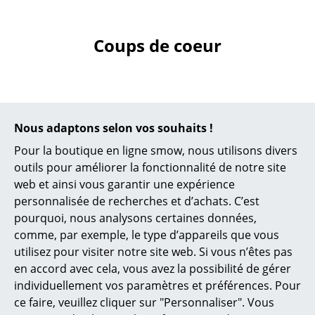
Petits rangements
Coups de coeur
Pièces détachées
... voir tous les rangements
Luminaires
Nous adaptons selon vos souhaits !
Suspensions & Plafonniers
Pour la boutique en ligne smow, nous utilisons divers
Lampes de table
outils pour améliorer la fonctionnalité de notre site
web et ainsi vous garantir une expérience
Lampes de bureau
personnalisée de recherches et d’achats. C’est
String Furniture
String Furniture
Lampadaires et Liseuses
pourquoi, nous analysons certaines données,
String System
String System
comme, par exemple, le type d’appareils que vous
Lampes de sol
Organizers, Noir
Organizers, Beige
utilisez pour visiter notre site web. Si vous n’êtes pas
CHF 63.00
CHF 63.00
en accord avec cela, vous avez la possibilité de gérer
Appliques murales
individuellement vos paramètres et préférences. Pour
1 x en stock, livraison sous
Disponible sous 3-4
Luminaires d’extérieur
ce faire, veuillez cliquer sur "Personnaliser". Vous
2-3 jours ouvrables (pays
semaines