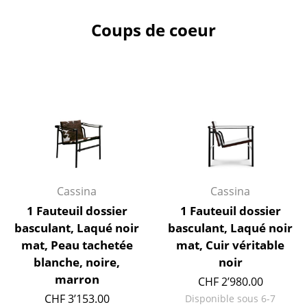
Bureau
Coups de coeur
Poste de travail
Bureau de direction
Salles de réunion
Accueil & Réception
Cantines & Espaces communs
Solutions par branche
Cassina
Cassina
1 Fauteuil dossier
1 Fauteuil dossier
Travailler en sécurité
basculant, Laqué noir
basculant, Laqué noir
mat, Peau tachetée
mat, Cuir véritable
Marques & Designers
blanche, noire,
noir
marron
Marques
CHF 2’980.00
CHF 3’153.00
Disponible sous 6-7