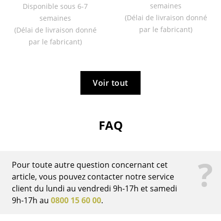
Artemide
semaines
Disponible sous 6-7
(Délai de livraison donné
semaines
Cassina
par le fabricant)
(Délai de livraison donné
Fritz Hansen
par le fabricant)
HAY
Knoll International
Voir tout
Louis Poulsen
Muuto
FAQ
Nils Holger Moormann
Richard Lampert
?
Pour toute autre question concernant cet
article, vous pouvez contacter notre service
Thonet
client du lundi au vendredi 9h-17h et samedi
USM Haller
9h-17h au
0800 15 60 00
.
Vitra