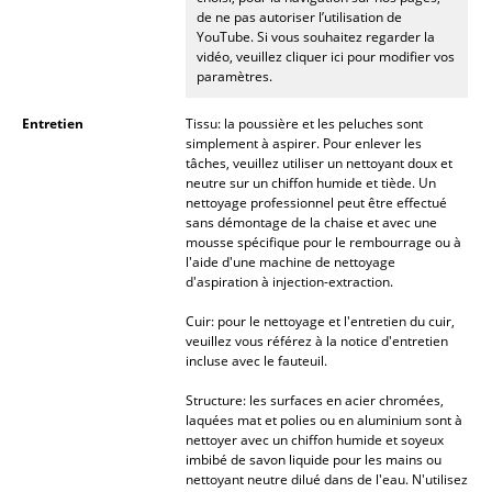
de ne pas autoriser l’utilisation de
Miroirs
YouTube. Si vous souhaitez regarder la
vidéo, veuillez cliquer ici pour modifier vos
Figurines & Miniatures
paramètres.
Vases
Entretien
Tissu: la poussière et les peluches sont
simplement à aspirer. Pour enlever les
Plateaux
tâches, veuillez utiliser un nettoyant doux et
neutre sur un chiffon humide et tiède. Un
Accessoires de bureau
nettoyage professionnel peut être effectué
sans démontage de la chaise et avec une
mousse spécifique pour le rembourrage ou à
Boîtes de rangement
l'aide d'une machine de nettoyage
d'aspiration à injection-extraction.
Couvertures
Cuir: pour le nettoyage et l'entretien du cuir,
Coussins
veuillez vous référez à la notice d'entretien
incluse avec le fauteuil.
Tapis
Structure: les surfaces en acier chromées,
laquées mat et polies ou en aluminium sont à
Rideaux
nettoyer avec un chiffon humide et soyeux
imbibé de savon liquide pour les mains ou
... voir tous les accessoires
nettoyant neutre dilué dans de l'eau. N'utilisez