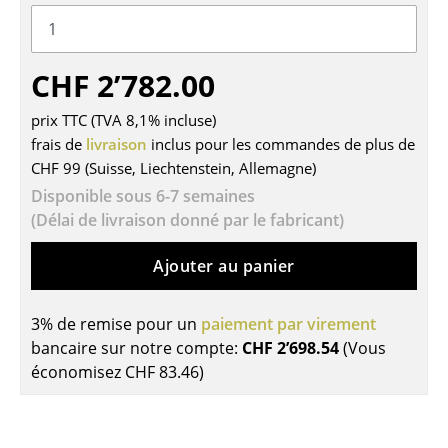
Tables
Tables de repas
CHF 2’782.00
Tables d’appoint
prix TTC (TVA 8,1% incluse)
frais de
livraison
inclus pour les commandes de plus de
Tables basses
CHF 99 (Suisse, Liechtenstein, Allemagne)
Bureaux & Secrétaires
Disponible sous 6-7 semaines
(Délai de livraison donné par le fabricant)
Secrétaires & Tables PC
Ajouter au panier
Tables de conférence et Pupitres
Tables hautes & Pupitres
3% de remise pour un
paiement par virement
Tables enfants
bancaire sur notre compte:
CHF 2’698.54
(Vous
économisez
CHF 83.46
)
Table de jardin
Chariots & Dessertes