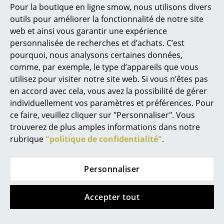
les fondations de la collection Le Corbusier®️, Pierre
Pour la boutique en ligne smow, nous utilisons divers
Jeanneret®️, Charlotte Perriand®️ de revenir à la
Marcel Breuer
outils pour améliorer la fonctionnalité de notre site
dénomination française historique d'origine.
web et ainsi vous garantir une expérience
Philippe Starck
personnalisée de recherches et d’achats. C’est
Le terme "LC" est supprimé des produits concernés.
pourquoi, nous analysons certaines données,
Ronan & Erwan Bouroullec
Seul le numéro sera mentionné avec le nom du
comme, par exemple, le type d’appareils que vous
produit (par ex. 1 Fauteuil dossier basculant).
... tous les designers A-Z
utilisez pour visiter notre site web. Si vous n’êtes pas
en accord avec cela, vous avez la possibilité de gérer
individuellement vos paramètres et préférences. Pour
Thèmes
ce faire, veuillez cliquer sur "Personnaliser". Vous
Nouveauté smow
trouverez de plus amples informations dans notre
Histoire du design
rubrique
"politique de confidentialité"
.
Inspiration
Éditions spéciales
Personnaliser
Le design
Classiques du design
Accepter tout
Les femmes dans le design
Le fauteuil LC1 est un classique du design moderne.
Ce dernier, créé en écho à la mentalité coloniale des