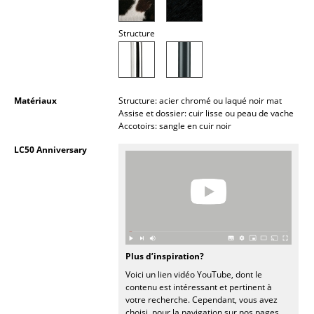
Lampes sans fil
Structure
... voir tous les luminaires
Lits
Matériaux
Structure: acier chromé ou laqué noir mat
Lits doubles
Assise et dossier: cuir lisse ou peau de vache
Accotoirs: sangle en cuir noir
Lits simples
LC50 Anniversary
Lits empilables
Lits enfants
Tables de chevet et Accessoires de lit
... voir tous les lits
Plus d’inspiration?
Voici un lien vidéo YouTube, dont le
Accessoires
contenu est intéressant et pertinent à
votre recherche. Cependant, vous avez
Horloges
choisi, pour la navigation sur nos pages,