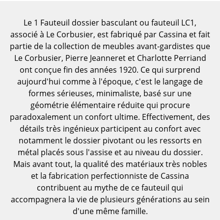
Pièces détachées
Le 1 Fauteuil dossier basculant ou fauteuil LC1,
... voir toutes les tables
associé à Le Corbusier, est fabriqué par Cassina et fait
partie de la collection de meubles avant-gardistes que
Rangements
Le Corbusier, Pierre Jeanneret et Charlotte Perriand
ont conçue fin des années 1920. Ce qui surprend
Étagères & Armoires
aujourd'hui comme à l'époque, c'est le langage de
Bibliothèques
formes sérieuses, minimaliste, basé sur une
géométrie élémentaire réduite qui procure
Étagères murales
paradoxalement un confort ultime. Effectivement, des
détails très ingénieux participent au confort avec
Buffets & Commodes
notamment le dossier pivotant ou les ressorts en
Meubles TV
métal placés sous l'assise et au niveau du dossier.
Mais avant tout, la qualité des matériaux très nobles
Caissons roulants et Meubles d’appoint
et la fabrication perfectionniste de Cassina
contribuent au mythe de ce fauteuil qui
Meubles de bar
accompagnera la vie de plusieurs générations au sein
Garde-robes
d'une même famille.