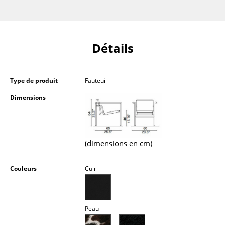
Petits rangements
Pièces détachées
Détails
... voir tous les rangements
Luminaires
Type de produit
Fauteuil
Suspensions & Plafonniers
Dimensions
Lampes de table
Lampes de bureau
(dimensions en cm)
Lampadaires et Liseuses
Couleurs
Cuir
Lampes de sol
Appliques murales
Peau
Luminaires d’extérieur