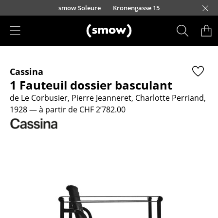
Accéder directement au contenu
smow Soleure
Kronengasse 15
Produits
Cassina
Sièges
1 Fauteuil dossier basculant
Chaises de cuisine & salle à manger
de Le Corbusier, Pierre Jeanneret, Charlotte Perriand,
1928
— à partir de CHF 2’782.00
Canapés
Fauteuils
Fauteuils lounge
Chaises
Chaises cantilever
Chaises et Tabourets de bar