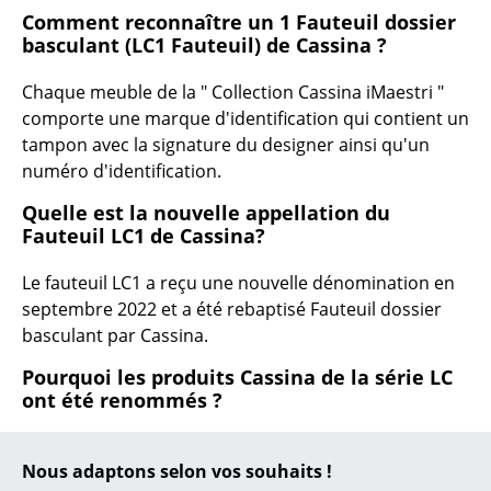
Comment reconnaître un 1 Fauteuil dossier
... toutes les marques A-Z
basculant (LC1 Fauteuil) de Cassina ?
Designers
Chaque meuble de la " Collection Cassina iMaestri "
comporte une marque d'identification qui contient un
Alvar Aalto
tampon avec la signature du designer ainsi qu'un
numéro d'identification.
Arne Jacobsen
Quelle est la nouvelle appellation du
Charles & Ray Eames
Fauteuil LC1 de Cassina?
Eero Saarinen
Le fauteuil LC1 a reçu une nouvelle dénomination en
Egon Eiermann
septembre 2022 et a été rebaptisé Fauteuil dossier
basculant par Cassina.
Eileen Gray
Pourquoi les produits Cassina de la série LC
Jean Prouvé
ont été renommés ?
Le Corbusier
À l'occasion du 50e anniversaire de la collection
Nous adaptons selon vos souhaits !
iMaestri en 2023, il a été convenu avec les héritiers et
Ludwig Mies van der Rohe