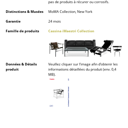
pas de produits à récurer ou corrosifs.
Espaces
Distinctions & Musées
MoMA Collection, New York
Maison
Garantie
24 mois
Famille de produits
Cassina iMaestri Collection
Salon et Salle de séjour
Cuisine & Salle à manger
Chambre à coucher
Données & Détails
Veuillez cliquer sur l’image afin d’obtenir les
Chambre enfant
produit
informations détaillées du produit (env. 0,4
MB).
Bureau
Entrée & Couloir
Salle de Bain
Cellier & Buanderie
Jardin & Balcon