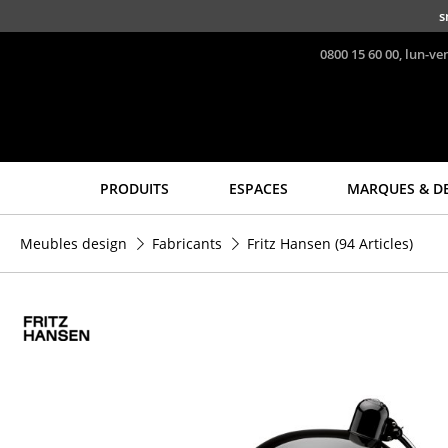
Accéder directement au contenu
s
0800 15 60 00, lun-ve
PRODUITS
ESPACES
MARQUES & D
Sièges
Tables
Meubles design
Fabricants
Fritz Hansen
(94 Articles)
Chaises de cuisine & salle
Tables de repas
à manger
Tables d’appoint
Canapés
Tables basses
Fauteuils
Bureaux & Secrétaires
Fauteuils lounge
Secrétaires & Tables PC
Chaises
Tables de conférence et
Chaises cantilever
Pupitres