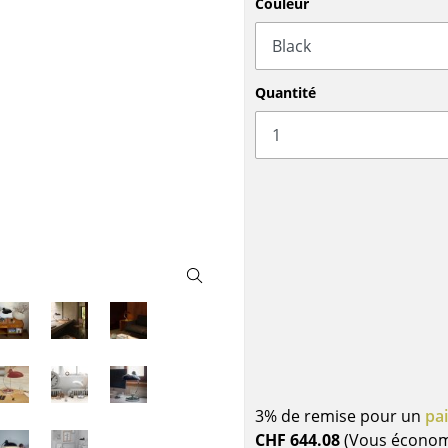
Couleur
Meubles de bar
Luminaires d’extérieu
Garde-robes
Lampes sans fil
Petits rangements
... voir tous les lumina
Pièces détachées
Quantité
... voir tous les rangements
Configurateur USM Haller
3% de remise pour un
pa
CHF 644.08
(Vous écono