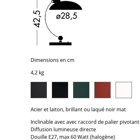
Chambre enfant
Bureau
Entrée & Couloir
Salle de Bain
Cellier & Buanderie
Jardin & Balcon
Marques
Designers
Dimensions en cm
4,2 kg
Artemide
Alvar Aalto
Cassina
Arne Jacobsen
Fritz Hansen
Charles & Ray Eames
HAY
Eero Saarinen
Knoll International
Egon Eiermann
Acier et laiton, brillant ou laqué noir mat
Louis Poulsen
Eileen Gray
Inclinable avec avec raccord de palier pivotan
Muuto
Jean Prouvé
Diffusion lumineuse directe
Nils Holger Moormann
Le Corbusier
Douille E27, max 60 Watt (halogène)