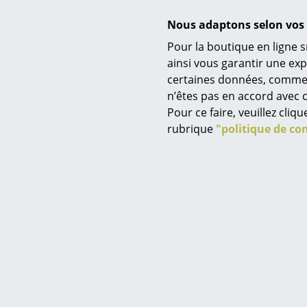
Nous adaptons selon vos 
Pour la boutique en ligne s
Garantie
ainsi vous garantir une ex
certaines données, comme, p
Service
Famille de produits
n’êtes pas en accord avec c
Contact
Pour ce faire, veuillez cli
Paiement
rubrique
"politique de con
Livraison
FAQ
Retours & échanges
Vos avantages en un cl
CGV
Protection des donné
Saisir un critère