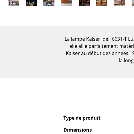
Figurines & Miniatures
Vases
Plateaux
Accessoires de bureau
La lampe Kaiser Idell 6631-T Lu
Boîtes de rangement
elle allie parfaitement matér
Couvertures
Kaiser au début des années 193
Coussins
la long
Tapis
Rideaux
... voir tous les
accessoires
Type de produit
Dimensions