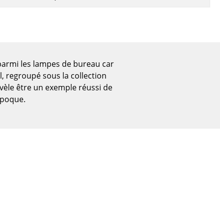
e parmi les lampes de bureau car
l, regroupé sous la collection
évèle être un exemple réussi de
'époque.
Bureau
Poste de travail
Bureau de direction
Salles de réunion