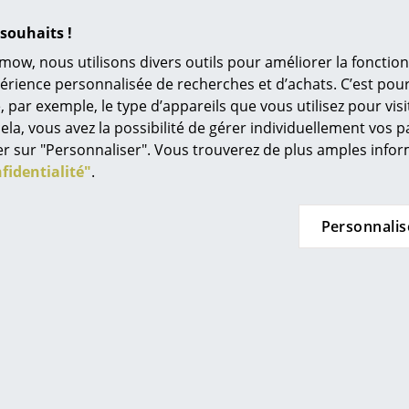
RECS
Univers de couleurs
FSC® Chain of Custody
souhaits !
L’original
GreenGuard
mow, nous utilisons divers outils pour améliorer la fonction
Idées cadeaux
24 mois
périence personnalisée de recherches et d’achats. C’est po
ar exemple, le type d’appareils que vous utilisez pour visit
L
Les lampes
Kaiser Idell
ela, vous avez la possibilité de gérer individuellement vos 
À
quer sur "Personnaliser". Vous trouverez de plus amples inf
s
fidentialité"
.
Re
Tr
Personnalis
N
in d’oeil
Me
es