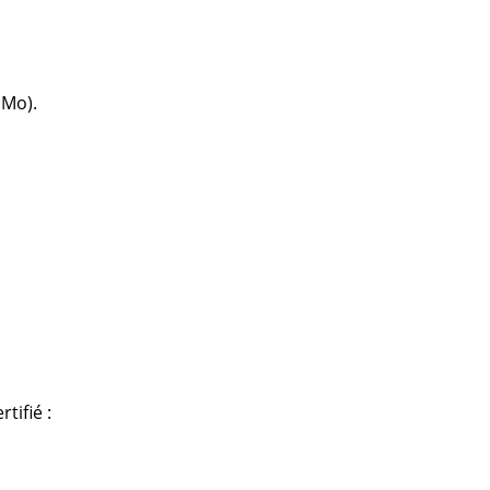
e
ec
 Mo).
design
tifié :