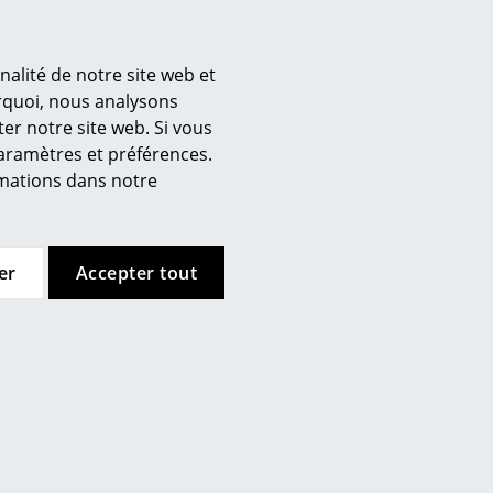
nalité de notre site web et
urquoi, nous analysons
er notre site web. Si vous
’entreprise
paramètres et préférences.
 propos de nous
ormations dans notre
mow sur place
joignez l’équipe smow
availler chez smow
er
Accepter tout
ewsletter
ntions légales