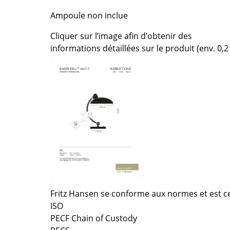
Richard Lampert
Ludwig Mies van der Roh
Ampoule non inclue
Thonet
Marcel Breuer
USM Haller
Philippe Starck
Cliquer sur l’image afin d’obtenir des
Vitra
Ronan & Erwan Bouroull
informations détaillées sur le produit (env. 0,2
... toutes les marques A-Z
... tous les designers A-Z
Nouveauté smow
Inspiration
Éditions spéciales
Classiques du design
Les femmes dans le 
Design Bauhaus
Design Mid-Century
Design scandinave
Fritz Hansen se conforme aux normes et est cer
Design italien
ISO
Design durable
PECF Chain of Custody
Matériaux naturels