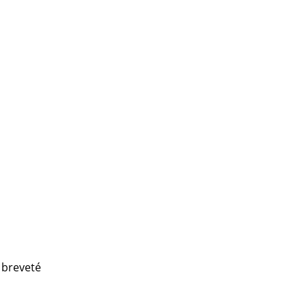
Accueil & Réception
Cantines & Espaces communs
Solutions par branche
Travailler en sécurité
L’original
t breveté