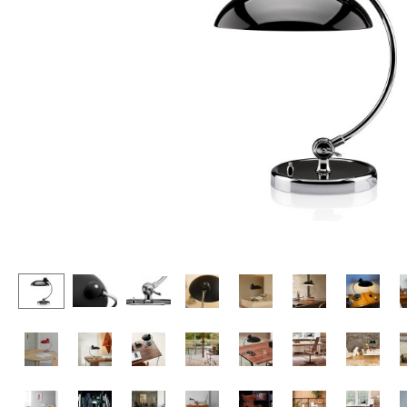
Chaises et Tabourets de
Tables hautes & Pupitres
bar
Tables enfants
Tabourets
Table de jardin
Bancs & Chaises longues
Chariots & Dessertes
Poufs poires
Pièces détachées
Chaises de jardin
... voir toutes les tables
Chaises enfants
Chaises à bascule
Chaises de bureau
Chaises de conférence
Fauteuils de direction
Pièces détachées
... voir tous les sièges
Accessoires
Horloges
Miroirs