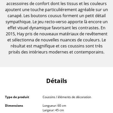
accessoires de confort dont les tissus et les couleurs
Pièces détachées
ajoutent une touche particuliérement agréable sur un
... voir toutes les tables
canapé. Les boutons cousus forment un petit détail
sympathique. Le jeu recto-verso apporte là encore un
Rangements
effet visuel dynamique favorisant les contrastes. En
2015, Hay pris de nouveaux matériaux de revêtement
Étagères & Armoires
et sélectionna de nouvelles nuances de couleurs. Le
résultat est magnifique et ces coussins sont très
Bibliothèques
prisés des intérieurs modernes et contemporains.
Étagères murales
Buffets & Commodes
Meubles TV
Détails
Caissons roulants et Meubles d’appoint
Meubles de bar
Type de produit
Coussins / éléments de décoration
Dimensions
Longueur: 60 cm
Garde-robes
Largeur: 45 cm