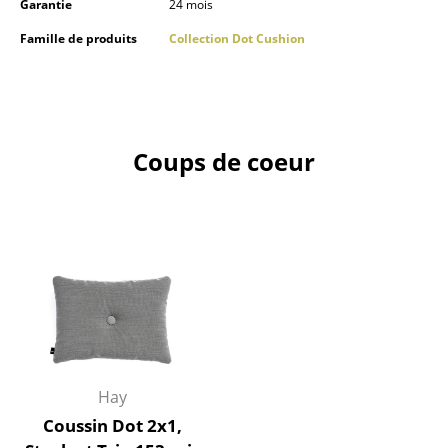
Garantie
24 mois
Lampes sans fil
Famille de produits
Collection Dot Cushion
... voir tous les luminaires
Lits
Lits doubles
Coups de coeur
Lits simples
Lits empilables
Lits enfants
Tables de chevet et Accessoires de lit
... voir tous les lits
Accessoires
Hay
Coussin Dot 2x1,
Horloges