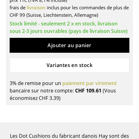
prix TTC (TVA 8,1% incluse)
frais de
livraison
inclus pour les commandes de plus de
Tables
CHF 99 (Suisse, Liechtenstein, Allemagne)
Tables de repas
Stock limité - seulement 2 x en stock, livraison
sous 2-3 jours ouvrables (pays de livraison Suisse)
Tables d’appoint
Ajouter au panier
Tables basses
Bureaux & Secrétaires
Variantes en stock
Secrétaires & Tables PC
Tables de conférence et Pupitres
3% de remise pour un
paiement par virement
bancaire sur notre compte:
CHF 109.61
(Vous
Tables hautes & Pupitres
économisez
CHF 3.39
)
Tables enfants
Table de jardin
Chariots & Dessertes
Les Dot Cushions du fabricant danois Hay sont des