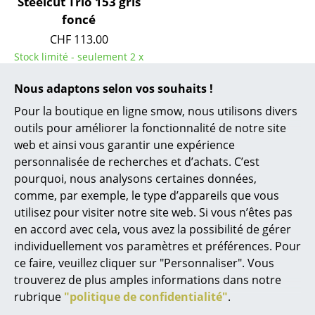
Steelcut Trio 153 gris
foncé
Miroirs
CHF 113.00
Figurines & Miniatures
Stock limité - seulement 2 x
en stock, livraison sous 2-3
Vases
Nous adaptons selon vos souhaits !
jours ouvrables (pays de
Plateaux
livraison Suisse)
Pour la boutique en ligne smow, nous utilisons divers
outils pour améliorer la fonctionnalité de notre site
Accessoires de bureau
web et ainsi vous garantir une expérience
Boîtes de rangement
personnalisée de recherches et d’achats. C’est
pourquoi, nous analysons certaines données,
Couvertures
Histoire du design
comme, par exemple, le type d’appareils que vous
utilisez pour visiter notre site web. Si vous n’êtes pas
Coussins
en accord avec cela, vous avez la possibilité de gérer
Tapis
individuellement vos paramètres et préférences. Pour
ce faire, veuillez cliquer sur "Personnaliser". Vous
Rideaux
trouverez de plus amples informations dans notre
rubrique
"politique de confidentialité"
.
... voir tous les accessoires