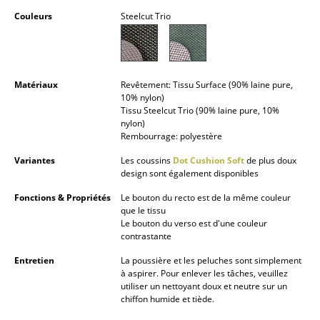
Petits rangements
Couleurs
Steelcut Trio
Pièces détachées
... voir tous les rangements
Matériaux
Revêtement: Tissu Surface (90% laine pure,
10% nylon)
Luminaires
Tissu Steelcut Trio (90% laine pure, 10%
nylon)
Suspensions & Plafonniers
Rembourrage: polyestère
Lampes de table
Variantes
Les coussins
Dot Cushion Soft
de plus doux
design sont également disponibles
Lampes de bureau
Fonctions & Propriétés
Le bouton du recto est de la même couleur
que le tissu
Lampadaires et Liseuses
Le bouton du verso est d'une couleur
contrastante
Lampes de sol
Entretien
La poussière et les peluches sont simplement
à aspirer. Pour enlever les tâches, veuillez
Appliques murales
utiliser un nettoyant doux et neutre sur un
chiffon humide et tiède.
Luminaires d’extérieur