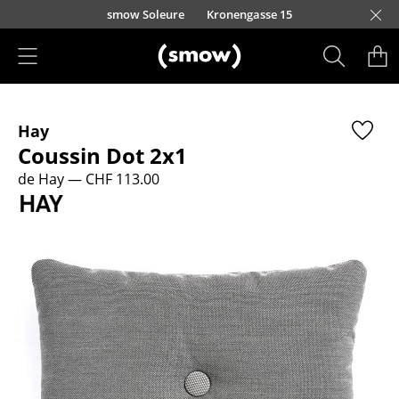
Accéder directement au contenu
smow Soleure
Kronengasse 15
Produits
Hay
Sièges
Coussin Dot 2x1
Chaises de cuisine & salle à manger
de Hay
— CHF 113.00
Canapés
Fauteuils
Fauteuils lounge
Chaises
Chaises cantilever
Chaises et Tabourets de bar