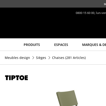
Accéder directement au contenu
s
0800 15 60 00, lun-ve
PRODUITS
ESPACES
MARQUES & D
Sièges
Tables
Meubles design
Sièges
Chaises
(281 Articles)
Chaises de cuisine & salle
Tables de repas
à manger
Tables d’appoint
Canapés
Tables basses
Fauteuils
Bureaux & Secrétaires
Fauteuils lounge
Secrétaires & Tables PC
Chaises
Tables de conférence et
Chaises cantilever
Pupitres