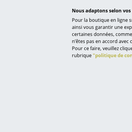
Nous adaptons selon vos 
Pour la boutique en ligne s
ainsi vous garantir une ex
Contenu de la livraison
certaines données, comme, p
Service
n’êtes pas en accord avec c
Contact
Pour ce faire, veuillez cli
Paiement
rubrique
"politique de con
Livraison
FAQ
Retours & échanges
Montage
Vos avantages en un cl
CGV
Protection des donné
Saisir un critère