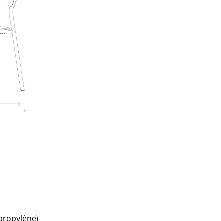
Accueil & Réception
Cantines & Espaces communs
Solutions par branche
Travailler en sécurité
L’original
propylène)