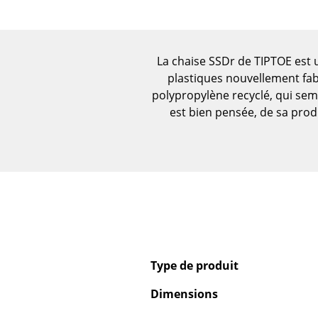
Figurines & Miniatures
Vases
Plateaux
La chaise SSDr de TIPTOE est u
Accessoires de bureau
plastiques nouvellement fabr
Boîtes de rangement
polypropylène recyclé, qui sem
est bien pensée, de sa produ
Couvertures
Coussins
Tapis
Rideaux
... voir tous les
accessoires
Type de produit
Dimensions