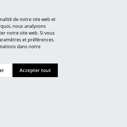
 SSDr réside dans le fait que
 polypropylène recyclé. TIPTOE
ricants de design qui utilisent
nalité de notre site web et
urquoi, nous analysons
er notre site web. Si vous
’entreprise
paramètres et préférences.
 propos de nous
ormations dans notre
mow sur place
joignez l’équipe smow
availler chez smow
er
Accepter tout
ewsletter
tions :
ntions légales