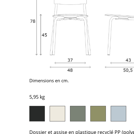
Chambre enfant
Bureau
Entrée & Couloir
Salle de Bain
Cellier & Buanderie
Jardin & Balcon
Marques
Designers
Artemide
Alvar Aalto
Cassina
Arne Jacobsen
Dimensions en cm.
Fritz Hansen
Charles & Ray Eames
HAY
Eero Saarinen
5,95 kg
Knoll International
Egon Eiermann
Louis Poulsen
Eileen Gray
Muuto
Jean Prouvé
Nils Holger Moormann
Le Corbusier
Dossier et assise en plastique recyclé PP (poly