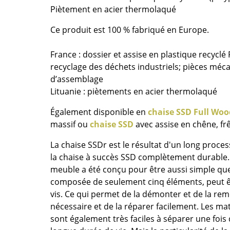
Richard Lampert
Ludwig Mies van der Roh
Piètement en acier thermolaqué
Thonet
Marcel Breuer
Ce produit est 100 % fabriqué en Europe.
USM Haller
Philippe Starck
Vitra
Ronan & Erwan Bouroull
France : dossier et assise en plastique recyclé
... toutes les marques A-Z
... tous les designers A-Z
recyclage des déchets industriels; pièces méc
d’assemblage
Nouveauté smow
Lituanie : piètements en acier thermolaqué
Inspiration
Éditions spéciales
Également disponible en
chaise SSD Full Woo
massif ou
chaise SSD
avec assise en chêne, fr
Classiques du design
Les femmes dans le 
La chaise SSDr est le résultat d'un long proces
Design Bauhaus
la chaise à succès SSD complètement durable
Design Mid-Century
meuble a été conçu pour être aussi simple que p
composée de seulement cinq éléments, peut êtr
Design scandinave
vis. Ce qui permet de la démonter et de la re
Design italien
nécessaire et de la réparer facilement. Les mat
Design durable
sont également très faciles à séparer une fois 
Matériaux naturels