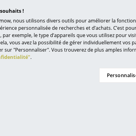
longue durée de vie. Mais la particularité de la
Univers de couleurs
son assise et son dossier sont entièrement en
souhaits !
L’original
entre ainsi en concurrence directe avec les fab
mow, nous utilisons divers outils pour améliorer la fonction
du plastique vierge pour leurs meubles.
Idées cadeaux
périence personnalisée de recherches et d’achats. C’est po
1x dossier en plastique recyclé
ar exemple, le type d’appareils que vous utilisez pour visit
L
1x assise en plastique recyclé
ela, vous avez la possibilité de gérer individuellement vos 
À
2x piètements en acier
quer sur "Personnaliser". Vous trouverez de plus amples inf
1x verrou en acier
s
fidentialité"
.
Re
Vis d’assemblage et clé Allen fournies.
Tr
Personnalis
N
Cliquer sur l'image pour obtenir plus d'informa
in d’oeil
Me
es