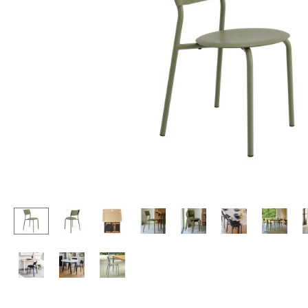
Chaises et Tabourets de
Tables hautes & Pupitres
bar
Tables enfants
Tabourets
Table de jardin
Bancs & Chaises longues
Chariots & Dessertes
Poufs poires
Pièces détachées
Chaises de jardin
... voir toutes les tables
Chaises enfants
Chaises à bascule
Chaises de bureau
Chaises de conférence
Fauteuils de direction
Pièces détachées
... voir tous les sièges
Accessoires
Horloges
Miroirs