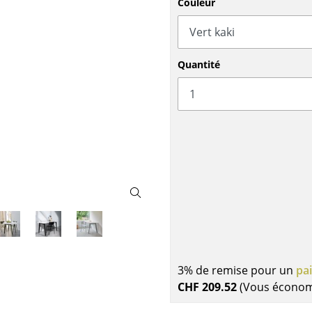
Couleur
Meubles de bar
Luminaires d’extérieu
Garde-robes
Lampes sans fil
Petits rangements
... voir tous les lumina
Pièces détachées
Quantité
... voir tous les rangements
Configurateur USM Haller
3% de remise pour un
pa
CHF 209.52
(Vous écono