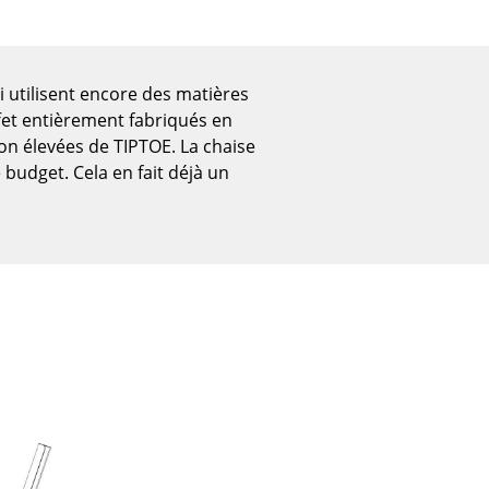
i utilisent encore des matières
ffet entièrement fabriqués en
on élevées de TIPTOE. La chaise
 budget. Cela en fait déjà un
Bureau
Poste de travail
Bureau de direction
Salles de réunion