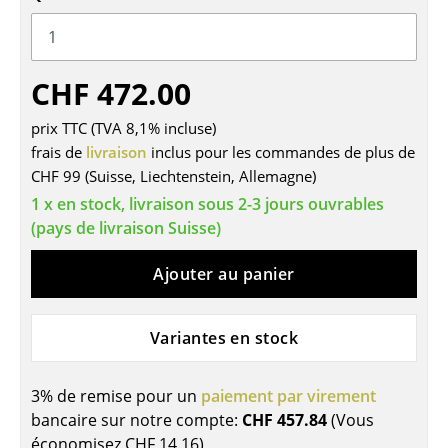
Tables
Tables de repas
CHF 472.00
Tables d’appoint
prix TTC (TVA 8,1% incluse)
Tables basses
frais de
livraison
inclus pour les commandes de plus de
CHF 99 (Suisse, Liechtenstein, Allemagne)
Bureaux & Secrétaires
1 x en stock, livraison sous 2-3 jours ouvrables
Secrétaires & Tables PC
(pays de livraison Suisse)
Tables de conférence et Pupitres
Ajouter au panier
Tables hautes & Pupitres
Variantes en stock
Tables enfants
Table de jardin
3% de remise pour un
paiement par virement
bancaire sur notre compte:
CHF 457.84
(Vous
Chariots & Dessertes
économisez
CHF 14.16
)