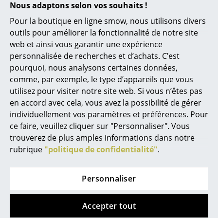
sous la housse. C'est pourquoi il est important
Nous adaptons selon vos souhaits !
de ne pas laisser la couverture reposer
Miroirs
Pour la boutique en ligne smow, nous utilisons divers
directement sur le sol, afin que l'air puisse
circuler et que la condensation puisse
outils pour améliorer la fonctionnalité de notre site
Figurines & Miniatures
s'évaporer. L'idéal est de la conserver à
web et ainsi vous garantir une expérience
l'intérieur pendant la saison froide, où les
Vases
personnalisée de recherches et d’achats. C’est
meubles sont protégés de l'eau, de la neige et
du froid.
Coussin
Les taches de nourriture et
pourquoi, nous analysons certaines données,
Plateaux
de boisson doivent être immédiatement
comme, par exemple, le type d’appareils que vous
lavées à l'eau tiède et au savon. En cas de
utilisez pour visiter notre site web. Si vous n’êtes pas
Accessoires de bureau
présomption persistante, il est recommandé
de procéder à un nettoyage approfondi avec
en accord avec cela, vous avez la possibilité de gérer
un détachant. Les housses sont lavables en
Boîtes de rangement
individuellement vos paramètres et préférences. Pour
machine à 30° (Delight) ou 40° (Natté).
ce faire, veuillez cliquer sur "Personnaliser". Vous
Couvertures
Veuillez cliquer sur l'image pour obtenir les
trouverez de plus amples informations dans notre
instructions d'entretien (env. 2 MB)
rubrique
"politique de confidentialité"
.
Coussins
Tapis
Personnaliser
Rideaux
Accepter tout
... voir tous les accessoires
Garantie
24 mois