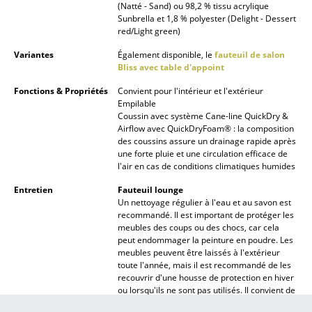
(Natté - Sand) ou 98,2 % tissu acrylique
Lampes sans fil
Sunbrella et 1,8 % polyester (Delight - Dessert
red/Light green)
... voir tous les luminaires
Variantes
Également disponible, le
fauteuil de salon
Bliss avec table d'appoint
Lits
Fonctions & Propriétés
Convient pour l'intérieur et l'extérieur
Lits doubles
Empilable
Coussin avec système Cane-line QuickDry &
Lits simples
Airflow avec QuickDryFoam® : la composition
des coussins assure un drainage rapide après
une forte pluie et une circulation efficace de
Lits empilables
l'air en cas de conditions climatiques humides
Lits enfants
Entretien
Fauteuil lounge
Un nettoyage régulier à l'eau et au savon est
Tables de chevet et Accessoires de lit
recommandé. Il est important de protéger les
meubles des coups ou des chocs, car cela
... voir tous les lits
peut endommager la peinture en poudre. Les
meubles peuvent être laissés à l'extérieur
toute l'année, mais il est recommandé de les
Accessoires
recouvrir d'une housse de protection en hiver
ou lorsqu'ils ne sont pas utilisés. Il convient de
Horloges
noter que de la condensation peut se former