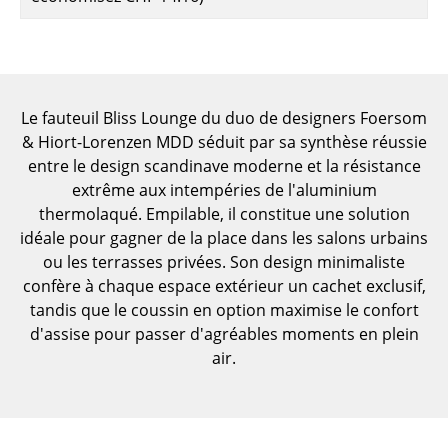
Pièces détachées
... voir toutes les tables
Rangements
Le fauteuil Bliss Lounge du duo de designers Foersom
& Hiort-Lorenzen MDD séduit par sa synthèse réussie
Étagères & Armoires
entre le design scandinave moderne et la résistance
Bibliothèques
extrême aux intempéries de l'aluminium
thermolaqué. Empilable, il constitue une solution
Étagères murales
idéale pour gagner de la place dans les salons urbains
ou les terrasses privées. Son design minimaliste
Buffets & Commodes
confère à chaque espace extérieur un cachet exclusif,
Meubles TV
tandis que le coussin en option maximise le confort
d'assise pour passer d'agréables moments en plein
Caissons roulants et Meubles d’appoint
air.
Meubles de bar
Garde-robes