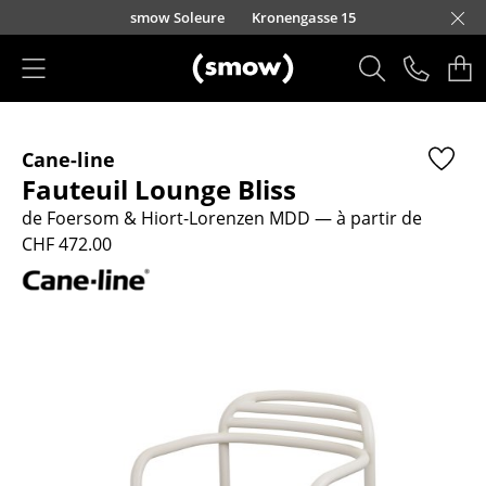
Accéder directement au contenu
smow Soleure
Kronengasse 15
Produits
Cane-line
Sièges
Fauteuil Lounge Bliss
Chaises de cuisine & salle à manger
de Foersom & Hiort-Lorenzen MDD
— à partir de
CHF 472.00
Canapés
Fauteuils
Fauteuils lounge
Chaises
Chaises cantilever
Chaises et Tabourets de bar