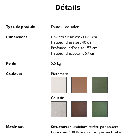
Détails
Petits rangements
Pièces détachées
Type de produit
Fauteuil de salon
... voir tous les rangements
Dimensions
L 67 cm / P 68 cm / H 71 cm
Hauteur d'assise : 40 cm
Luminaires
Profondeur d'assise : 53 cm
Hauteur d'accotoir : 57 cm
Suspensions & Plafonniers
Poids
5,5 kg
Lampes de table
Couleurs
Piètement
Lampes de bureau
Lampadaires et Liseuses
Coussin
Lampes de sol
Appliques murales
Matériaux
Structure:
aluminium revêtu par poudre
Luminaires d’extérieur
Coussins:
100 % tissu acrylique Sunbrella