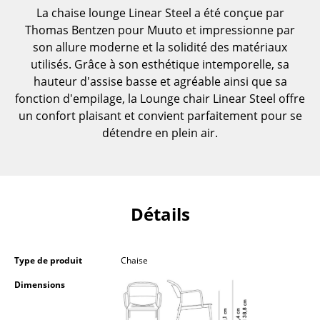
La chaise lounge Linear Steel a été conçue par
Pièces détachées
Thomas Bentzen pour Muuto et impressionne par
... voir toutes les tables
son allure moderne et la solidité des matériaux
utilisés. Grâce à son esthétique intemporelle, sa
Rangements
hauteur d'assise basse et agréable ainsi que sa
fonction d'empilage, la Lounge chair Linear Steel offre
Étagères & Armoires
un confort plaisant et convient parfaitement pour se
détendre en plein air.
Bibliothèques
Étagères murales
Buffets & Commodes
Détails
Meubles TV
Caissons roulants et Meubles d’appoint
Type de produit
Chaise
Meubles de bar
Dimensions
Garde-robes