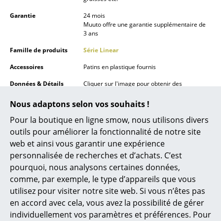
Lampes sans fil
Garantie
24 mois
Muuto offre une garantie supplémentaire de
... voir tous les luminaires
3 ans
Famille de produits
Série Linear
Lits
Accessoires
Patins en plastique fournis
Lits doubles
Données & Détails
Cliquer sur l'image pour obtenir des
Lits simples
produit
informations détaillées sur le produit (env. 0,3
Mo).
Nous adaptons selon vos souhaits !
Lits empilables
Pour la boutique en ligne smow, nous utilisons divers
outils pour améliorer la fonctionnalité de notre site
Lits enfants
web et ainsi vous garantir une expérience
Tables de chevet et Accessoires de lit
personnalisée de recherches et d’achats. C’est
pourquoi, nous analysons certaines données,
... voir tous les lits
comme, par exemple, le type d’appareils que vous
utilisez pour visiter notre site web. Si vous n’êtes pas
Accessoires
en accord avec cela, vous avez la possibilité de gérer
Offres
individuellement vos paramètres et préférences. Pour
Horloges