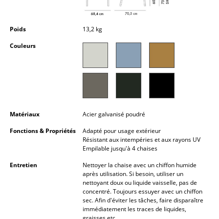
Petits rangements
Pièces détachées
Poids
13,2 kg
Couleurs
... voir tous les rangements
Luminaires
Suspensions & Plafonniers
Lampes de table
Matériaux
Acier galvanisé poudré
Lampes de bureau
Fonctions & Propriétés
Adapté pour usage extérieur
Résistant aux intempéries et aux rayons UV
Empilable jusqu'à 4 chaises
Lampadaires et Liseuses
Entretien
Nettoyer la chaise avec un chiffon humide
Lampes de sol
après utilisation. Si besoin, utiliser un
nettoyant doux ou liquide vaisselle, pas de
Appliques murales
concentré. Toujours essuyer avec un chiffon
sec. Afin d'éviter les tâches, faire disparaître
Luminaires d’extérieur
immédiatement les traces de liquides,
graisses etc.