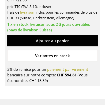
CHF 722.00
Tables
prix TTC (TVA 8,1% incluse)
frais de
livraison
inclus pour les commandes de plus de
Tables de repas
CHF 99 (Suisse, Liechtenstein, Allemagne)
1 x en stock, livraison sous 2-3 jours ouvrables
Tables d’appoint
(pays de livraison Suisse)
Tables basses
Ajouter au panier
Bureaux & Secrétaires
Secrétaires & Tables PC
Variantes en stock
Tables de conférence et Pupitres
3% de remise pour un
paiement par virement
Tables hautes & Pupitres
bancaire sur notre compte:
CHF 594.61
(Vous
économisez
CHF 18.39
)
Tables enfants
Table de jardin
Chariots & Dessertes