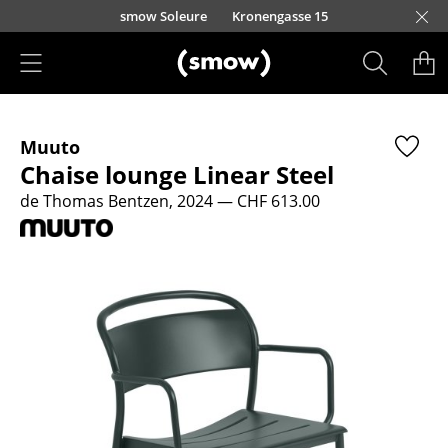
Accéder directement au contenu
smow Soleure
Kronengasse 15
Produits
Muuto
Sièges
Chaise lounge Linear Steel
Chaises de cuisine & salle à manger
de Thomas Bentzen, 2024
— CHF 613.00
Canapés
Fauteuils
Fauteuils lounge
Chaises
Chaises cantilever
Chaises et Tabourets de bar