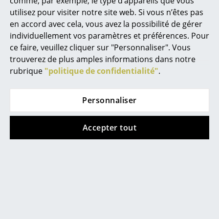
comme, par exemple, le type d’appareils que vous
utilisez pour visiter notre site web. Si vous n’êtes pas
en accord avec cela, vous avez la possibilité de gérer
individuellement vos paramètres et préférences. Pour
ce faire, veuillez cliquer sur "Personnaliser". Vous
trouverez de plus amples informations dans notre
rubrique
"politique de confidentialité"
.
Personnaliser
&Tradition
LPJ Studios
Acousticpearls
Magis
Accepter tout
Albrecht
Maigrau
Andersen
Marset
Arper
Midgard
Artek
Miinu
Artemide
Million CPH
Asco
Mocoba
Audo Copenhagen
Montana
Balzwerk
More