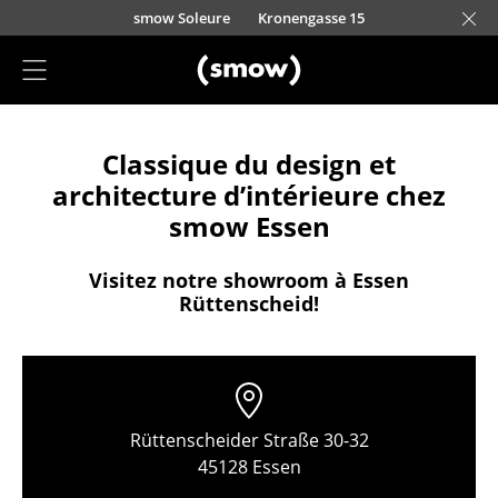
Accéder directement au contenu
smow Soleure
Kronengasse 15
Planification projet
Classique du design et
Conseil agencement
architecture d’intérieure chez
Références
smow Essen
Stores
Visitez notre showroom à Essen
Rüttenscheid!
Berlin
Chemnitz
Düsseldorf
Rüttenscheider Straße 30-32
Essen
45128 Essen
Francfort