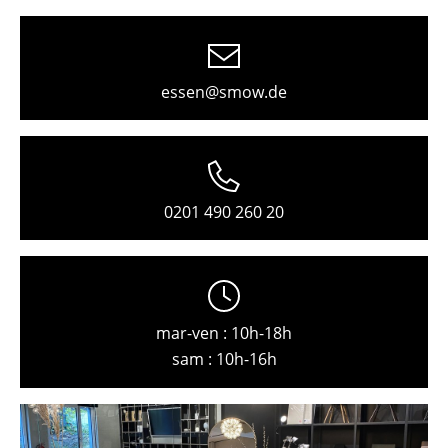
Fribourg
Hambourg
essen@smow.de
Hanovre
Kempten
Cologne
0201 490 260 20
Constance
Leipzig
Mayence
mar-ven : 10h-18h
Munich
sam : 10h-16h
Nuremberg
Schwarzwald